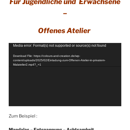
Für Jugendliche und Erwachsene
–
Offenes Atelier
Video
Media error: Format(s) not supported or source(s) not found
Player
Download File: https://colours-and-creation.de/wp-
content/uploads/2025/02/Einladung-zum-Offenen-Atelier-in-privatem-
Malatelier2.mp4?_=1
Zum Beispiel :
Mandalas – Entspannung – Achtsamkeit