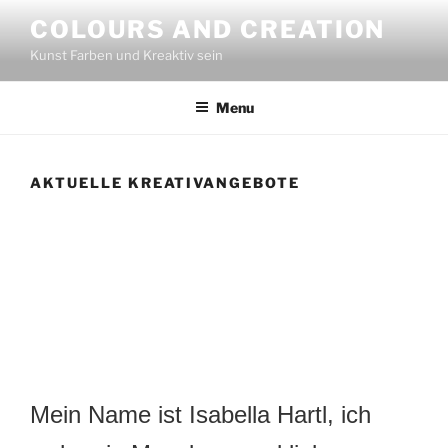
Skip
COLOURS AND CREATION
to
Kunst Farben und Kreaktiv sein
content
Menu
AKTUELLE KREATIVANGEBOTE
Mein Name ist Isabella Hartl, ich