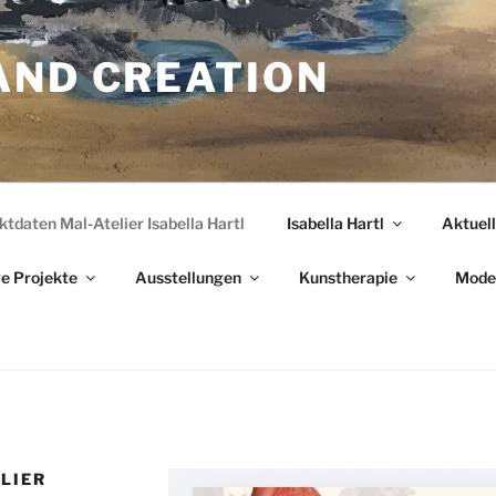
AND CREATION
tdaten Mal-Atelier Isabella Hartl
Isabella Hartl
Aktuel
e Projekte
Ausstellungen
Kunstherapie
Mode 
LIER